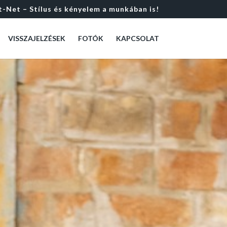
t-Net – Stílus és kényelem a munkában is!
VISSZAJELZÉSEK
FOTÓK
KAPCSOLAT